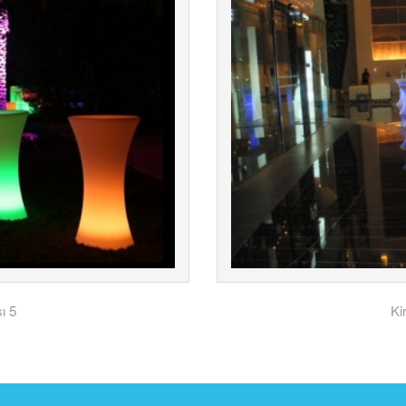
ı 5
Ki