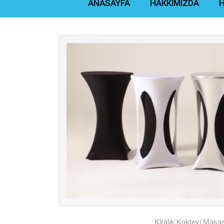
ANASAYFA
HAKKIMIZDA
H
Kiralık Kokteyl Masas