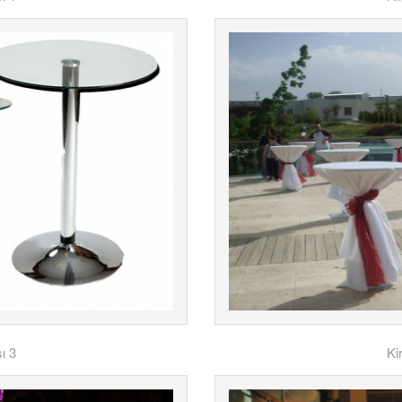
ı 3
Ki