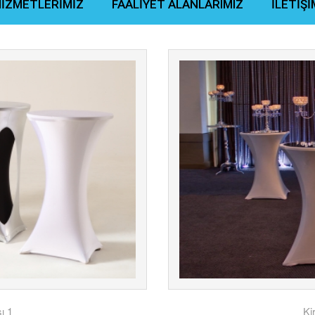
İZMETLERİMİZ
FAALİYET ALANLARIMIZ
İLETİŞİ
ı 1
Ki