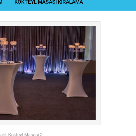
M
KOKTEYL MASASI KİRALAMA
ralık Kokteyl Masası 2