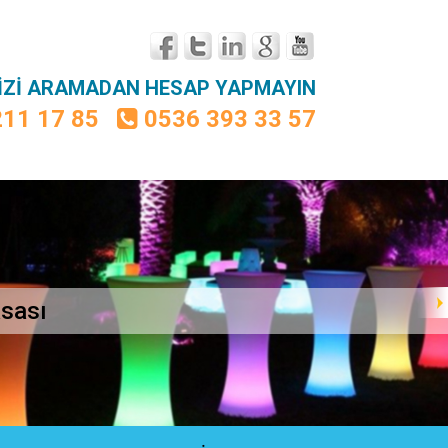
BİZİ ARAMADAN HESAP YAPMAYIN
211 17 85
0536 393 33 57