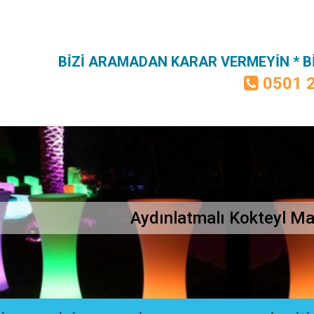
BİZİ ARAMADAN KARAR VERMEYİN * 
0501 
Aydınlatmalı Kokteyl Masası