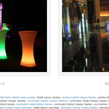
ı 5
Ki
iralık bistro kokteyl masa çamlıca
, kiralık tabure çamlıca,
çamlıca kokteyl masası fiyatları
, çamlıca k
 kokteyl masası çamlıca,
cumhuriyet kokteyl masası kiralama
, cumhuriyet kiralık kokteyl masası
kokteyl masası,
cumhuriyet kiralık kokteyl masası
, cumhuriyet kokteyl masası fiyatları, ucuz koktey
 bistro kokteyl masa esentepe
, kiralık tabure esentepe,
esentepe kokteyl masası fiyatları
, esentepe