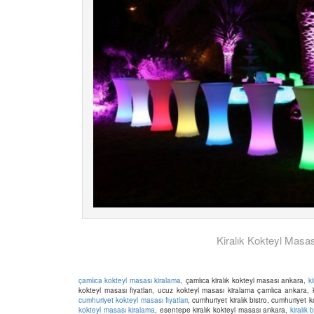
Kiralık Kokteyl Masas
çamlıca kokteyl masası kiralama
, çamlıca kiralık kokteyl masası ankara,
k
kokteyl masası fiyatları, ucuz kokteyl masası kiralama çamlıca ankara,
cumhuriyet kokteyl masası fiyatları
, cumhuriyet kiralık bistro, cumhuriyet 
kokteyl masası kiralama
, esentepe kiralık kokteyl masası ankara,
kiralık