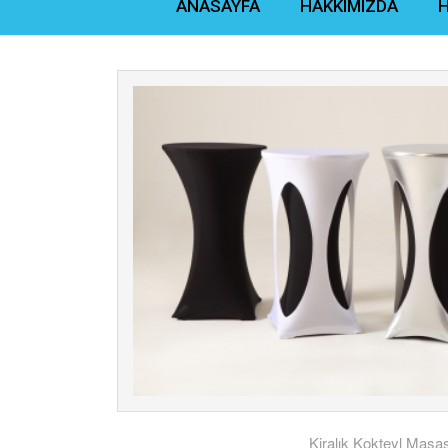
ANASAYFA
HAKKIMIZDA
H
Kiralık Kokteyl Masas