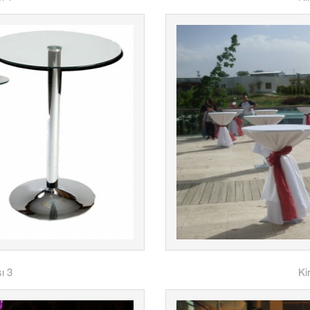
ı 3
Ki