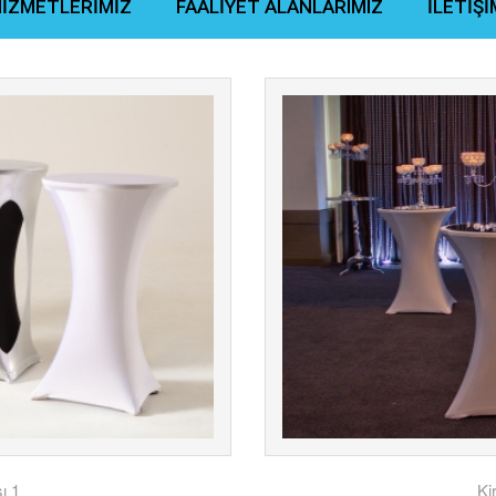
İZMETLERİMİZ
FAALİYET ALANLARIMIZ
İLETİŞİ
ı 1
Ki