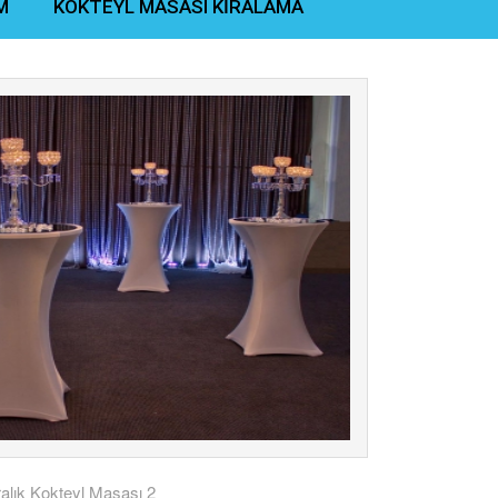
M
KOKTEYL MASASI KİRALAMA
ralık Kokteyl Masası 2