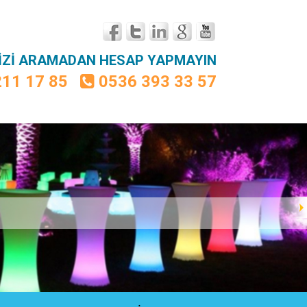
BİZİ ARAMADAN HESAP YAPMAYIN
211 17 85
0536 393 33 57