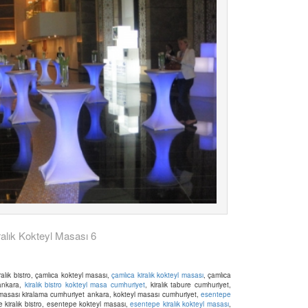
ralık Kokteyl Masası 6
iralık bistro, çamlıca kokteyl masası,
çamlıca kiralık kokteyl masası
, çamlıca
 ankara,
kiralık bistro kokteyl masa cumhuriyet
, kiralık tabure cumhuriyet,
l masası kiralama cumhuriyet ankara, kokteyl masası cumhuriyet,
esentepe
 kiralık bistro, esentepe kokteyl masası,
esentepe kiralık kokteyl masası
,