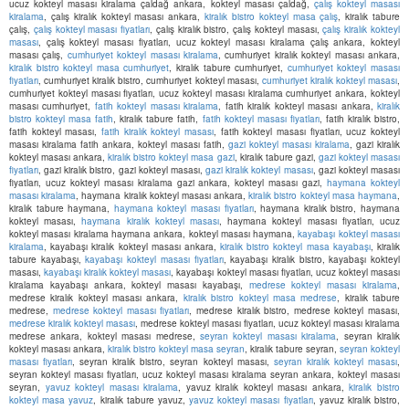
ucuz kokteyl masası kiralama çaldağ ankara, kokteyl masası çaldağ,
çalış kokteyl masası
kiralama
, çalış kiralık kokteyl masası ankara,
kiralık bistro kokteyl masa çalış
, kiralık tabure
çalış,
çalış kokteyl masası fiyatları
, çalış kiralık bistro, çalış kokteyl masası,
çalış kiralık kokteyl
masası
, çalış kokteyl masası fiyatları, ucuz kokteyl masası kiralama çalış ankara, kokteyl
masası çalış,
cumhuriyet kokteyl masası kiralama
, cumhuriyet kiralık kokteyl masası ankara,
kiralık bistro kokteyl masa cumhuriyet
, kiralık tabure cumhuriyet,
cumhuriyet kokteyl masası
fiyatları
, cumhuriyet kiralık bistro, cumhuriyet kokteyl masası,
cumhuriyet kiralık kokteyl masası
,
cumhuriyet kokteyl masası fiyatları, ucuz kokteyl masası kiralama cumhuriyet ankara, kokteyl
masası cumhuriyet,
fatih kokteyl masası kiralama
, fatih kiralık kokteyl masası ankara,
kiralık
bistro kokteyl masa fatih
, kiralık tabure fatih,
fatih kokteyl masası fiyatları
, fatih kiralık bistro,
fatih kokteyl masası,
fatih kiralık kokteyl masası
, fatih kokteyl masası fiyatları, ucuz kokteyl
masası kiralama fatih ankara, kokteyl masası fatih,
gazi kokteyl masası kiralama
, gazi kiralık
kokteyl masası ankara,
kiralık bistro kokteyl masa gazi
, kiralık tabure gazi,
gazi kokteyl masası
fiyatları
, gazi kiralık bistro, gazi kokteyl masası,
gazi kiralık kokteyl masası
, gazi kokteyl masası
fiyatları, ucuz kokteyl masası kiralama gazi ankara, kokteyl masası gazi,
haymana kokteyl
masası kiralama
, haymana kiralık kokteyl masası ankara,
kiralık bistro kokteyl masa haymana
,
kiralık tabure haymana,
haymana kokteyl masası fiyatları
, haymana kiralık bistro, haymana
kokteyl masası,
haymana kiralık kokteyl masası
, haymana kokteyl masası fiyatları, ucuz
kokteyl masası kiralama haymana ankara, kokteyl masası haymana,
kayabaşı kokteyl masası
kiralama
, kayabaşı kiralık kokteyl masası ankara,
kiralık bistro kokteyl masa kayabaşı
, kiralık
tabure kayabaşı,
kayabaşı kokteyl masası fiyatları
, kayabaşı kiralık bistro, kayabaşı kokteyl
masası,
kayabaşı kiralık kokteyl masası
, kayabaşı kokteyl masası fiyatları, ucuz kokteyl masası
kiralama kayabaşı ankara, kokteyl masası kayabaşı,
medrese kokteyl masası kiralama
,
medrese kiralık kokteyl masası ankara,
kiralık bistro kokteyl masa medrese
, kiralık tabure
medrese,
medrese kokteyl masası fiyatları
, medrese kiralık bistro, medrese kokteyl masası,
medrese kiralık kokteyl masası
, medrese kokteyl masası fiyatları, ucuz kokteyl masası kiralama
medrese ankara, kokteyl masası medrese,
seyran kokteyl masası kiralama
, seyran kiralık
kokteyl masası ankara,
kiralık bistro kokteyl masa seyran
, kiralık tabure seyran,
seyran kokteyl
masası fiyatları
, seyran kiralık bistro, seyran kokteyl masası,
seyran kiralık kokteyl masası
,
seyran kokteyl masası fiyatları, ucuz kokteyl masası kiralama seyran ankara, kokteyl masası
seyran,
yavuz kokteyl masası kiralama
, yavuz kiralık kokteyl masası ankara,
kiralık bistro
kokteyl masa yavuz
, kiralık tabure yavuz,
yavuz kokteyl masası fiyatları
, yavuz kiralık bistro,