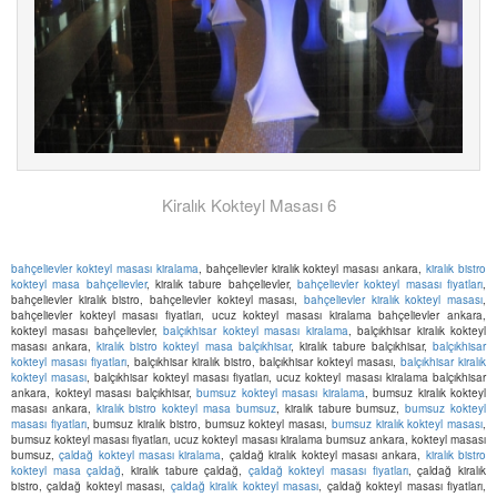
Kiralık Kokteyl Masası 6
bahçelievler kokteyl masası kiralama
, bahçelievler kiralık kokteyl masası ankara,
kiralık bistro
kokteyl masa bahçelievler
, kiralık tabure bahçelievler,
bahçelievler kokteyl masası fiyatları
,
bahçelievler kiralık bistro, bahçelievler kokteyl masası,
bahçelievler kiralık kokteyl masası
,
bahçelievler kokteyl masası fiyatları, ucuz kokteyl masası kiralama bahçelievler ankara,
kokteyl masası bahçelievler,
balçıkhisar kokteyl masası kiralama
, balçıkhisar kiralık kokteyl
masası ankara,
kiralık bistro kokteyl masa balçıkhisar
, kiralık tabure balçıkhisar,
balçıkhisar
kokteyl masası fiyatları
, balçıkhisar kiralık bistro, balçıkhisar kokteyl masası,
balçıkhisar kiralık
kokteyl masası
, balçıkhisar kokteyl masası fiyatları, ucuz kokteyl masası kiralama balçıkhisar
ankara, kokteyl masası balçıkhisar,
bumsuz kokteyl masası kiralama
, bumsuz kiralık kokteyl
masası ankara,
kiralık bistro kokteyl masa bumsuz
, kiralık tabure bumsuz,
bumsuz kokteyl
masası fiyatları
, bumsuz kiralık bistro, bumsuz kokteyl masası,
bumsuz kiralık kokteyl masası
,
bumsuz kokteyl masası fiyatları, ucuz kokteyl masası kiralama bumsuz ankara, kokteyl masası
bumsuz,
çaldağ kokteyl masası kiralama
, çaldağ kiralık kokteyl masası ankara,
kiralık bistro
kokteyl masa çaldağ
, kiralık tabure çaldağ,
çaldağ kokteyl masası fiyatları
, çaldağ kiralık
bistro, çaldağ kokteyl masası,
çaldağ kiralık kokteyl masası
, çaldağ kokteyl masası fiyatları,