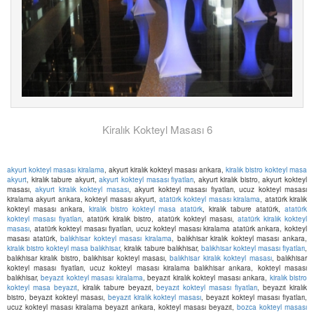
Kiralık Kokteyl Masası 6
akyurt kokteyl masası kiralama
, akyurt kiralık kokteyl masası ankara,
kiralık bistro kokteyl masa
akyurt
, kiralık tabure akyurt,
akyurt kokteyl masası fiyatları
, akyurt kiralık bistro, akyurt kokteyl
masası,
akyurt kiralık kokteyl masası
, akyurt kokteyl masası fiyatları, ucuz kokteyl masası
kiralama akyurt ankara, kokteyl masası akyurt,
atatürk kokteyl masası kiralama
, atatürk kiralık
kokteyl masası ankara,
kiralık bistro kokteyl masa atatürk
, kiralık tabure atatürk,
atatürk
kokteyl masası fiyatları
, atatürk kiralık bistro, atatürk kokteyl masası,
atatürk kiralık kokteyl
masası
, atatürk kokteyl masası fiyatları, ucuz kokteyl masası kiralama atatürk ankara, kokteyl
masası atatürk,
balıkhisar kokteyl masası kiralama
, balıkhisar kiralık kokteyl masası ankara,
kiralık bistro kokteyl masa balıkhisar
, kiralık tabure balıkhisar,
balıkhisar kokteyl masası fiyatları
,
balıkhisar kiralık bistro, balıkhisar kokteyl masası,
balıkhisar kiralık kokteyl masası
, balıkhisar
kokteyl masası fiyatları, ucuz kokteyl masası kiralama balıkhisar ankara, kokteyl masası
balıkhisar,
beyazıt kokteyl masası kiralama
, beyazıt kiralık kokteyl masası ankara,
kiralık bistro
kokteyl masa beyazıt
, kiralık tabure beyazıt,
beyazıt kokteyl masası fiyatları
, beyazıt kiralık
bistro, beyazıt kokteyl masası,
beyazıt kiralık kokteyl masası
, beyazıt kokteyl masası fiyatları,
ucuz kokteyl masası kiralama beyazıt ankara, kokteyl masası beyazıt,
bozca kokteyl masası