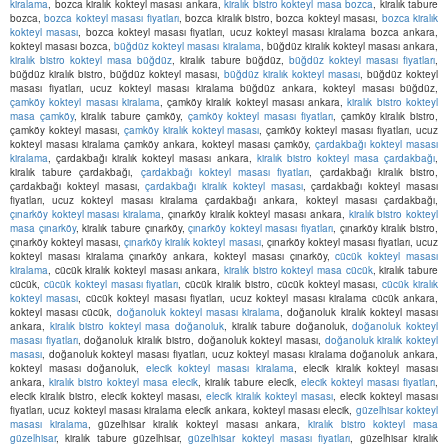
kiralama
, bozca kiralık kokteyl masası ankara,
kiralık bistro kokteyl masa bozca
, kiralık tabure
bozca,
bozca kokteyl masası fiyatları
, bozca kiralık bistro, bozca kokteyl masası,
bozca kiralık
kokteyl masası
, bozca kokteyl masası fiyatları, ucuz kokteyl masası kiralama bozca ankara,
kokteyl masası bozca,
büğdüz kokteyl masası kiralama
, büğdüz kiralık kokteyl masası ankara,
kiralık bistro kokteyl masa büğdüz
, kiralık tabure büğdüz,
büğdüz kokteyl masası fiyatları
,
büğdüz kiralık bistro, büğdüz kokteyl masası,
büğdüz kiralık kokteyl masası
, büğdüz kokteyl
masası fiyatları, ucuz kokteyl masası kiralama büğdüz ankara, kokteyl masası büğdüz,
çamköy kokteyl masası kiralama
, çamköy kiralık kokteyl masası ankara,
kiralık bistro kokteyl
masa çamköy
, kiralık tabure çamköy,
çamköy kokteyl masası fiyatları
, çamköy kiralık bistro,
çamköy kokteyl masası,
çamköy kiralık kokteyl masası
, çamköy kokteyl masası fiyatları, ucuz
kokteyl masası kiralama çamköy ankara, kokteyl masası çamköy,
çardakbağı kokteyl masası
kiralama
, çardakbağı kiralık kokteyl masası ankara,
kiralık bistro kokteyl masa çardakbağı
,
kiralık tabure çardakbağı,
çardakbağı kokteyl masası fiyatları
, çardakbağı kiralık bistro,
çardakbağı kokteyl masası,
çardakbağı kiralık kokteyl masası
, çardakbağı kokteyl masası
fiyatları, ucuz kokteyl masası kiralama çardakbağı ankara, kokteyl masası çardakbağı,
çınarköy kokteyl masası kiralama
, çınarköy kiralık kokteyl masası ankara,
kiralık bistro kokteyl
masa çınarköy
, kiralık tabure çınarköy,
çınarköy kokteyl masası fiyatları
, çınarköy kiralık bistro,
çınarköy kokteyl masası,
çınarköy kiralık kokteyl masası
, çınarköy kokteyl masası fiyatları, ucuz
kokteyl masası kiralama çınarköy ankara, kokteyl masası çınarköy,
cücük kokteyl masası
kiralama
, cücük kiralık kokteyl masası ankara,
kiralık bistro kokteyl masa cücük
, kiralık tabure
cücük,
cücük kokteyl masası fiyatları
, cücük kiralık bistro, cücük kokteyl masası,
cücük kiralık
kokteyl masası
, cücük kokteyl masası fiyatları, ucuz kokteyl masası kiralama cücük ankara,
kokteyl masası cücük,
doğanoluk kokteyl masası kiralama
, doğanoluk kiralık kokteyl masası
ankara,
kiralık bistro kokteyl masa doğanoluk
, kiralık tabure doğanoluk,
doğanoluk kokteyl
masası fiyatları
, doğanoluk kiralık bistro, doğanoluk kokteyl masası,
doğanoluk kiralık kokteyl
masası
, doğanoluk kokteyl masası fiyatları, ucuz kokteyl masası kiralama doğanoluk ankara,
kokteyl masası doğanoluk,
elecik kokteyl masası kiralama
, elecik kiralık kokteyl masası
ankara,
kiralık bistro kokteyl masa elecik
, kiralık tabure elecik,
elecik kokteyl masası fiyatları
,
elecik kiralık bistro, elecik kokteyl masası,
elecik kiralık kokteyl masası
, elecik kokteyl masası
fiyatları, ucuz kokteyl masası kiralama elecik ankara, kokteyl masası elecik,
güzelhisar kokteyl
masası kiralama
, güzelhisar kiralık kokteyl masası ankara,
kiralık bistro kokteyl masa
güzelhisar
, kiralık tabure güzelhisar,
güzelhisar kokteyl masası fiyatları
, güzelhisar kiralık