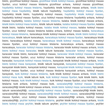
bistro, güzelhisar kokteyl masası,
güzelhisar kiralık kokteyl masası
, güzelhisar kokteyl masası
fiyatları, ucuz kokteyl masası kiralama güzelhisar ankara, kokteyl masası güzelhisar,
haydarköy kokteyl masası kiralama
, haydarköy kiralık kokteyl masası ankara,
kiralık bistro
kokteyl masa haydarköy
, kiralık tabure haydarköy,
haydarköy kokteyl masası fiyatları
,
haydarköy kiralık bistro, haydarköy kokteyl masası,
haydarköy kiralık kokteyl masası
,
haydarköy kokteyl masası fiyatları, ucuz kokteyl masası kiralama haydarköy ankara, kokteyl
masası haydarköy,
kalaba kokteyl masası kiralama
, kalaba kiralık kokteyl masası ankara,
kiralık bistro kokteyl masa kalaba
, kiralık tabure kalaba,
kalaba kokteyl masası fiyatları
, kalaba
kiralık bistro, kalaba kokteyl masası,
kalaba kiralık kokteyl masası
, kalaba kokteyl masası
fiyatları, ucuz kokteyl masası kiralama kalaba ankara, kokteyl masası kalaba,
karacakaya
kokteyl masası kiralama
, karacakaya kiralık kokteyl masası ankara,
kiralık bistro kokteyl masa
karacakaya
, kiralık tabure karacakaya,
karacakaya kokteyl masası fiyatları
, karacakaya kiralık
bistro, karacakaya kokteyl masası,
karacakaya kiralık kokteyl masası
, karacakaya kokteyl
masası fiyatları, ucuz kokteyl masası kiralama karacakaya ankara, kokteyl masası
karacakaya,
karacalar kokteyl masası kiralama
, karacalar kiralık kokteyl masası ankara,
kiralık
bistro kokteyl masa karacalar
, kiralık tabure karacalar,
karacalar kokteyl masası fiyatları
,
karacalar kiralık bistro, karacalar kokteyl masası,
karacalar kiralık kokteyl masası
, karacalar
kokteyl masası fiyatları, ucuz kokteyl masası kiralama karacalar ankara, kokteyl masası
karacalar,
karayatak kokteyl masası kiralama
, karayatak kiralık kokteyl masası ankara,
kiralık
bistro kokteyl masa karayatak
, kiralık tabure karayatak,
karayatak kokteyl masası fiyatları
,
karayatak kiralık bistro, karayatak kokteyl masası,
karayatak kiralık kokteyl masası
, karayatak
kokteyl masası fiyatları, ucuz kokteyl masası kiralama karayatak ankara, kokteyl masası
karayatak,
kızık kokteyl masası kiralama
, kızık kiralık kokteyl masası ankara,
kiralık bistro
kokteyl masa kızık
, kiralık tabure kızık,
kızık kokteyl masası fiyatları
, kızık kiralık bistro, kızık
kokteyl masası,
kızık kiralık kokteyl masası
, kızık kokteyl masası fiyatları, ucuz kokteyl masası
kiralama kızık ankara, kokteyl masası kızık,
saracalarçiftliği kokteyl masası kiralama
,
saracalarçiftliği kiralık kokteyl masası ankara,
kiralık bistro kokteyl masa saracalarçiftliği
, kiralık
tabure saracalarçiftliği,
saracalarçiftliği kokteyl masası fiyatları
, saracalarçiftliği kiralık bistro,
saracalarçiftliği kokteyl masası,
saracalarçiftliği kiralık kokteyl masası
, saracalarçiftliği kokteyl
masası fiyatları, ucuz kokteyl masası kiralama saracalarçiftliği ankara, kokteyl masası
saracalarçiftliği,
şeyhler kokteyl masası kiralama
, şeyhler kiralık kokteyl masası ankara,
kiralık
bistro kokteyl masa şeyhler
, kiralık tabure şeyhler,
şeyhler kokteyl masası fiyatları
, şeyhler