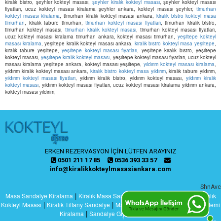
kiralık bistro, şeyhler kokteyl masası,
şeyhler kiralık kokteyl masası
, şeyhler kokteyl masası
fiyatları, ucuz kokteyl masası kiralama şeyhler ankara, kokteyl masası şeyhler,
timurhan
kokteyl masası kiralama
, timurhan kiralık kokteyl masası ankara,
kiralık bistro kokteyl masa
timurhan
, kiralık tabure timurhan,
timurhan kokteyl masası fiyatları
, timurhan kiralık bistro,
timurhan kokteyl masası,
timurhan kiralık kokteyl masası
, timurhan kokteyl masası fiyatları,
ucuz kokteyl masası kiralama timurhan ankara, kokteyl masası timurhan,
yeşiltepe kokteyl
masası kiralama
, yeşiltepe kiralık kokteyl masası ankara,
kiralık bistro kokteyl masa yeşiltepe
,
kiralık tabure yeşiltepe,
yeşiltepe kokteyl masası fiyatları
, yeşiltepe kiralık bistro, yeşiltepe
kokteyl masası,
yeşiltepe kiralık kokteyl masası
, yeşiltepe kokteyl masası fiyatları, ucuz kokteyl
masası kiralama yeşiltepe ankara, kokteyl masası yeşiltepe,
yıldırım kokteyl masası kiralama
,
yıldırım kiralık kokteyl masası ankara,
kiralık bistro kokteyl masa yıldırım
, kiralık tabure yıldırım,
yıldırım kokteyl masası fiyatları
, yıldırım kiralık bistro, yıldırım kokteyl masası,
yıldırım kiralık
kokteyl masası
, yıldırım kokteyl masası fiyatları, ucuz kokteyl masası kiralama yıldırım ankara,
kokteyl masası yıldırım,
ERKEN REZERVASYON İÇİN LÜTFEN ARAYINIZ
0501 211 17 85
0536 393 33 57
info@kiralikkokteylmasasiankara.com
ShnAvc
|
|
|
Masa Sandalye Kiralama
Kiralık Masa Sandalye
Kiralık Bistro Masa
Kiralık
|
|
|
Kokteyl Masası
Kiralık Tiffany Sandalye
Masa Sandalye Giydirme
Ses Sistemi
|
Kiralama
Sandalye Giydirme Ankara